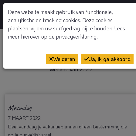
GRATIS KENNISMAKINGSGESPREK
Deze website maakt gebruik van functionele,
analytische en tracking cookies. Deze cookies
Op
plaatsen wij om uw surfgedrag bij te houden. Lees
meer hierover op de
privacyverklaring.
Welkom
Weigeren
Ja, ik ga akkoord
Week 10 van 2022
Maandag
7 MAART 2022
Deel vandaag je vakantieplannen of een bestemming die
op je bucketlist staat