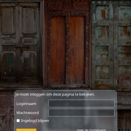
Je moet inloggen om deze pagina te bekijken.
Loginnaam
Wachtwoord
Ingelogd blijven
naar de homepage