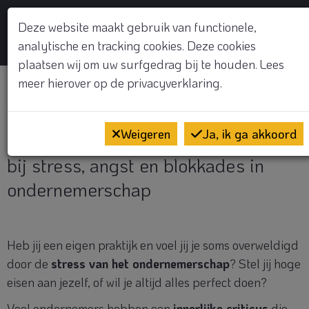
GRATIS KENNISMAKINGSGESPREK
Deze website maakt gebruik van functionele,
analytische en tracking cookies. Deze cookies
Op
plaatsen wij om uw surfgedrag bij te houden. Lees
meer hierover op de
privacyverklaring.
Ontspannen in je praktijk
met EFT
Weigeren
Ja, ik ga akkoord
bij stress, angst en blokkades in
ondernemerschap
Heb jij een eigen praktijk en voel jij je soms overweldigd
door de
stress van het ondernemerschap
? Stel jij hoge
eisen aan jezelf, of wil je altijd alles perfect doen?
Veel ondernemers hebben een
innerlijke criticus
die