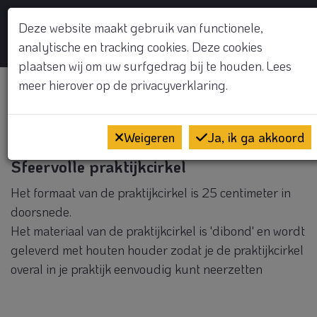
GRATIS KENNISMAKINGSGESPREK
Deze website maakt gebruik van functionele,
analytische en tracking cookies. Deze cookies
Op
plaatsen wij om uw surfgedrag bij te houden. Lees
meer hierover op de
privacyverklaring.
Qi
Weigeren
Ja, ik ga akkoord
Sfeervolle praktijkcirkel
Het formaat van de praktijkcirkel is 25 centimeter in
doorsnede.
Het materiaal van de praktijkcirkel is 'dibond' en wordt
geleverd met houten houder zodat je de praktijkcirkel
overal in je praktijk eenvoudig kunt neerzetten