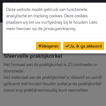
GRATIS KENNISMAKINGSGESPREK
Deze website maakt gebruik van functionele,
analytische en tracking cookies. Deze cookies
Op
plaatsen wij om uw surfgedrag bij te houden. Lees
meer hierover op de
privacyverklaring.
Sea view
Weigeren
Ja, ik ga akkoord
Sfeervolle praktijkcirkel
Het formaat van de praktijkcirkel is 25 centimeter in
doorsnede.
Het materiaal van de praktijkcirkel is 'dibond' en wordt
geleverd met houten houder zodat je de praktijkcirkel
overal in je praktijk eenvoudig kunt neerzetten