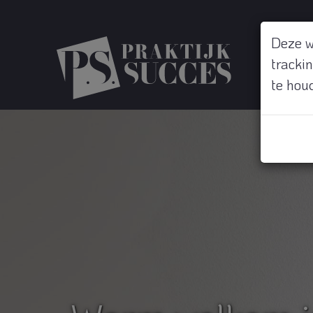
Deze w
tracki
te hou