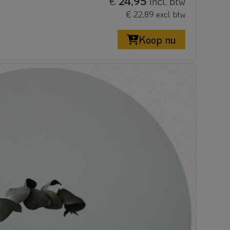
€
24,95
incl. btw
€ 22,89 excl. btw
Koop nu