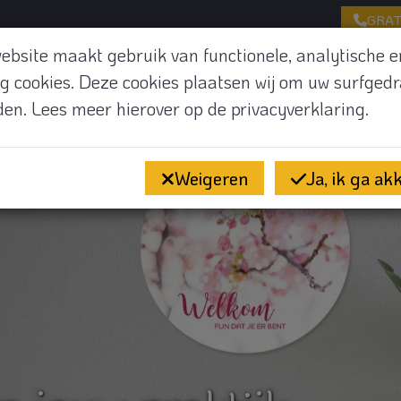
GRAT
ebsite maakt gebruik van functionele, analytische e
ng cookies. Deze cookies plaatsen wij om uw surfgedr
den. Lees meer hierover op de
privacyverklaring.
HOME
GRATIS
AANBOD VOOR JOUW PRAKTIJK
Weigeren
Ja, ik ga ak