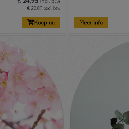
€
24,95
incl. btw
€ 22,89 excl. btw
Koop nu
Meer info