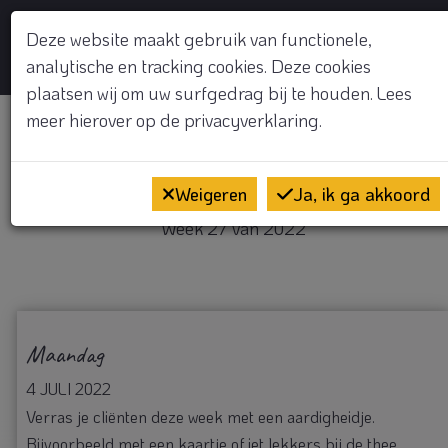
GRATIS KENNISMAKINGSGESPREK
Deze website maakt gebruik van functionele,
analytische en tracking cookies. Deze cookies
Op
plaatsen wij om uw surfgedrag bij te houden. Lees
meer hierover op de
privacyverklaring.
Welkom
Weigeren
Ja, ik ga akkoord
Week 27 van 2022
Maandag
4 JULI 2022
Verras je cliënten deze week met een aardigheidje.
Bijvoorbeeld met een kaartje of iet lekkers bij de thee