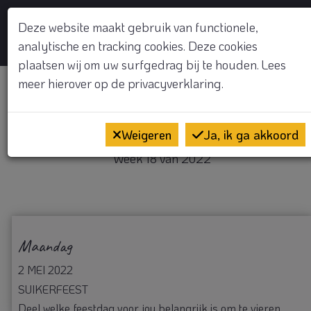
GRATIS KENNISMAKINGSGESPREK
Deze website maakt gebruik van functionele,
analytische en tracking cookies. Deze cookies
Op
plaatsen wij om uw surfgedrag bij te houden. Lees
meer hierover op de
privacyverklaring.
Welkom
Weigeren
Ja, ik ga akkoord
Week 18 van 2022
Maandag
2 MEI 2022
SUIKERFEEST
Deel welke feestdag voor jou belangrijk is om te vieren