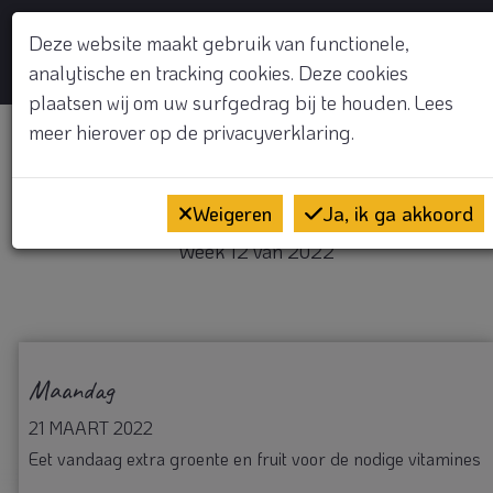
GRATIS KENNISMAKINGSGESPREK
Deze website maakt gebruik van functionele,
analytische en tracking cookies. Deze cookies
Op
plaatsen wij om uw surfgedrag bij te houden. Lees
meer hierover op de
privacyverklaring.
Welkom
Weigeren
Ja, ik ga akkoord
Week 12 van 2022
Maandag
21 MAART 2022
Eet vandaag extra groente en fruit voor de nodige vitamines