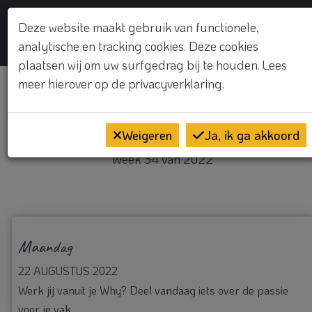
GRATIS KENNISMAKINGSGESPREK
Deze website maakt gebruik van functionele,
analytische en tracking cookies. Deze cookies
Op
plaatsen wij om uw surfgedrag bij te houden. Lees
meer hierover op de
privacyverklaring.
Welkom
Weigeren
Ja, ik ga akkoord
Week 34 van 2022
Maandag
22 AUGUSTUS 2022
Werk jij vanuit je Why? Deel vandaag iets over de passie
voor je vak